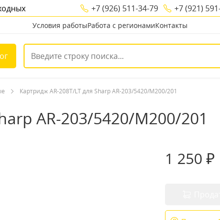
ыходных
+7 (926) 511-34-79
+7 (921) 591
Условия работы
Работа с регионами
Контакты
ог
ые
Картридж AR-208T/LT для Sharp AR-203/5420/M200/201
harp AR-203/5420/M200/201
1 250 ₽
Прода