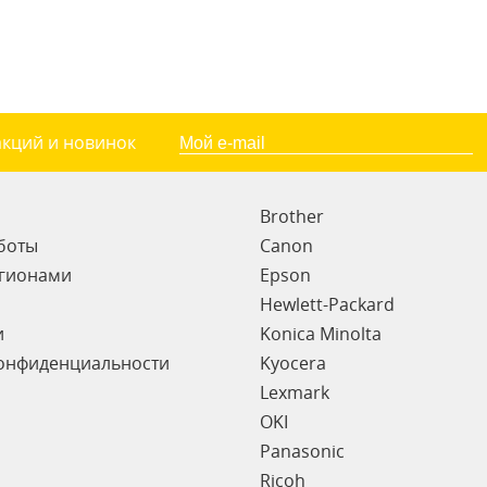
акций и новинок
Brother
боты
Canon
егионами
Epson
Hewlett-Packard
и
Konica Minolta
онфиденциальности
Kyocera
Lexmark
OKI
Panasonic
Ricoh