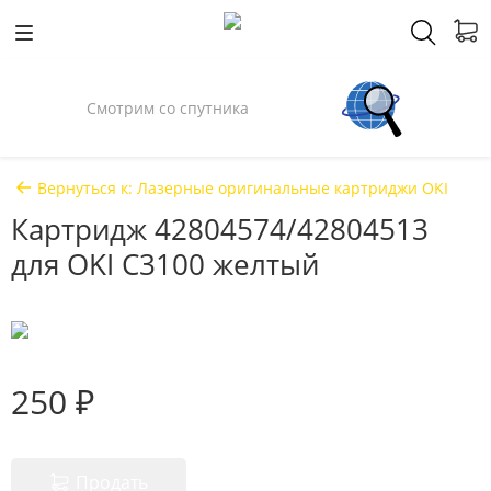
Спросили у Илона Маска
Вернуться к: Лазерные оригинальные картриджи OKI
Картридж 42804574/42804513
для OKI C3100 желтый
250 ₽
Продать