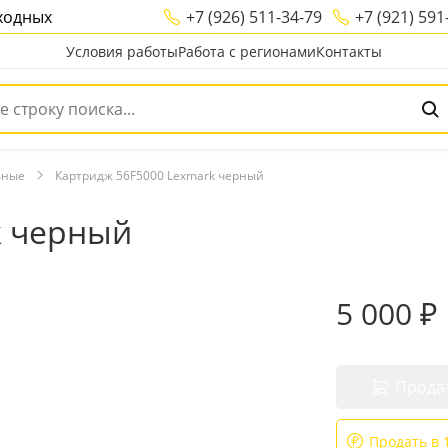
ыходных
+7 (926) 511-34-79
+7 (921) 591
Условия работы
Работа с регионами
Контакты
ьные
Картридж 56F5000 Lexmark черный
k черный
5 000 ₽
Прода
Продать в 