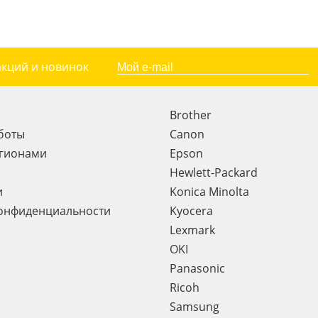
акций и новинок
Brother
боты
Canon
егионами
Epson
Hewlett-Packard
и
Konica Minolta
онфиденциальности
Kyocera
Lexmark
OKI
Panasonic
Ricoh
Samsung