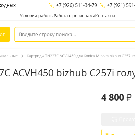
ыходных
+7 (926) 511-34-79
+7 (921) 591
Условия работы
Работа с регионами
Контакты
ог
гинальные
Картридж TN227C ACVH450 для Konica-Minolta bizhub C257i 
27C ACVH450 bizhub C257i гол
4 800 ₽
Прода