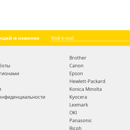
акций и новинок
Brother
боты
Canon
егионами
Epson
Hewlett-Packard
и
Konica Minolta
онфиденциальности
Kyocera
Lexmark
OKI
Panasonic
Ricoh