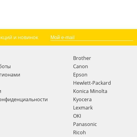
акций и новинок
Brother
боты
Canon
егионами
Epson
Hewlett-Packard
и
Konica Minolta
онфиденциальности
Kyocera
Lexmark
OKI
Panasonic
Ricoh