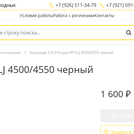
ыходных
+7 (926) 511-34-79
+7 (921) 591
Условия работы
Работа с регионами
Контакты
игинальные
Картридж C4191A для HP CLJ 4500/4550 черный
LJ 4500/4550 черный
1 600 ₽
Прода
Продать в 