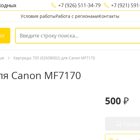
ыходных
+7 (926) 511-34-79
+7 (921) 591
Условия работы
Работа с регионами
Контакты
ог
ые
Картридж 705 (0265B002) для Canon MF7170
для Canon MF7170
500 ₽
Прода