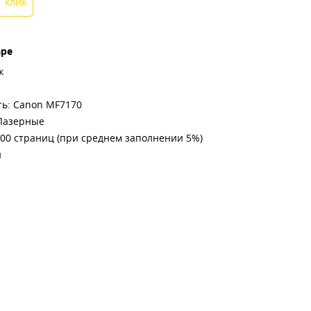
1 клик
аре
ж
ь: Canon MF7170
Лазерные
000 страниц (при среднем заполнении 5%)
й