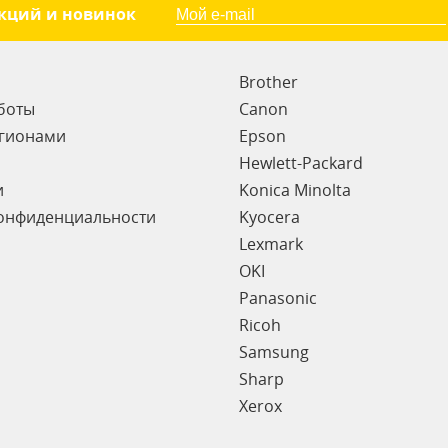
акций и новинок
Brother
боты
Canon
егионами
Epson
Hewlett-Packard
и
Konica Minolta
онфиденциальности
Kyocera
Lexmark
OKI
Panasonic
Ricoh
Samsung
Sharp
Xerox