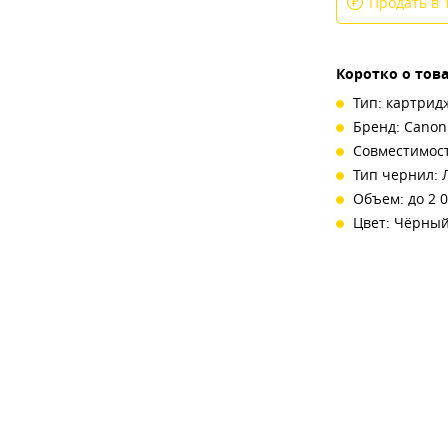
Продать в 
Коротко о тов
Тип: картрид
Бренд: Canon
Совместимост
Тип чернил: 
Объем: до 2 
Цвет: Чёрны