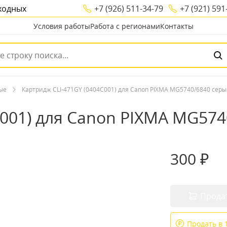
ыходных
+7 (926) 511-34-79
+7 (921) 591
Условия работы
Работа с регионами
Контакты
ые
Картридж CLI-471GY (0404C001) для Canon PIXMA MG5740/6840 сер
C001) для Canon PIXMA MG57
300 ₽
Прода
Продать в 