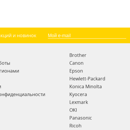
акций и новинок
Brother
боты
Canon
егионами
Epson
Hewlett-Packard
и
Konica Minolta
онфиденциальности
Kyocera
Lexmark
OKI
Panasonic
Ricoh